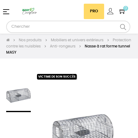
0
Basculer
☰
PRO
la
navigation
Nos produits
Mobiliers et univers extérieurs
Protection
contre les nuisibles
Anti-rongeurs
Nasse à rat forme tunnel
MASY
VICTIME DE SON SUCCÈS