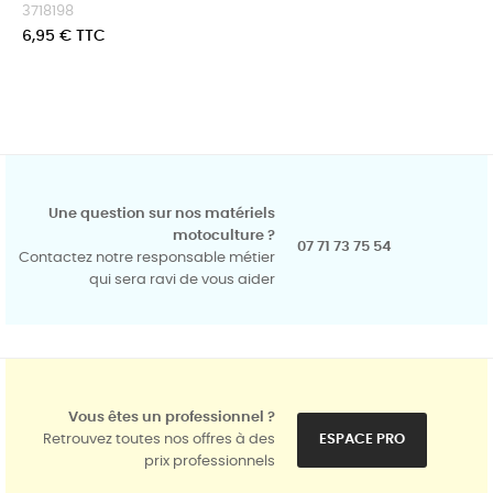
3718198
Prix
6,95 € TTC
Une question sur nos matériels
motoculture ?
07 71 73 75 54
Contactez notre responsable métier
qui sera ravi de vous aider
Vous êtes un professionnel ?
Retrouvez toutes nos offres à des
ESPACE PRO
prix professionnels