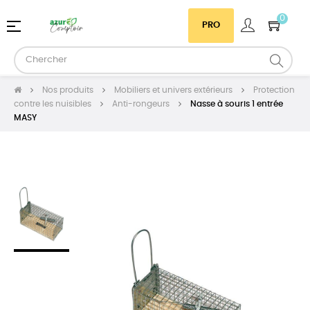
0
Basculer
☰
PRO
la
navigation
Nos produits
Mobiliers et univers extérieurs
Protection
contre les nuisibles
Anti-rongeurs
Nasse à souris 1 entrée
MASY