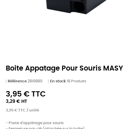
Boite Appatage Pour Souris MASY
Référence
2819889
En stock
18 Produits
3,95 € TTC
3,29 € HT
3,95 € TTC / unité
- Poste d'appâtage pour souris
- Fermeture par clé (attachée sur la boîte)