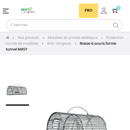
0
Basculer
☰
PRO
la
navigation
Nos produits
Mobiliers et univers extérieurs
Protection
contre les nuisibles
Anti-rongeurs
Nasse à souris forme
tunnel MASY