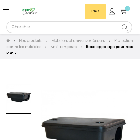
0
Basculer
☰
PRO
la
navigation
Nos produits
Mobiliers et univers extérieurs
Protection
contre les nuisibles
Anti-rongeurs
Boite appatage pour rats
MASY