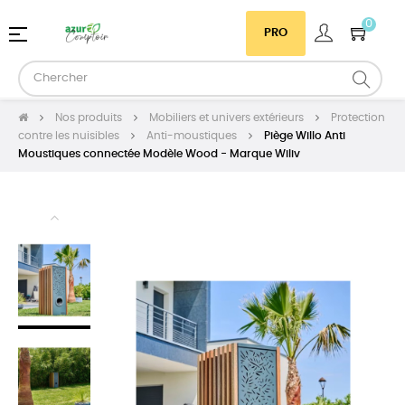
0
Basculer
☰
PRO
la
navigation
Nos produits
Mobiliers et univers extérieurs
Protection
contre les nuisibles
Anti-moustiques
Piège Willo Anti
Moustiques connectée Modèle Wood - Marque Wiliv