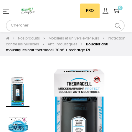
0
Basculer
☰
PRO
la
navigation
Nos produits
Mobiliers et univers extérieurs
Protection
contre les nuisibles
Anti-moustiques
Bouclier anti-
moustiques noir thermacell 20m² + recharge 12H