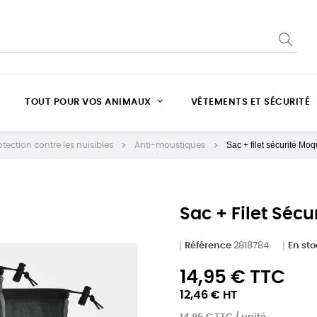
TOUT POUR VOS ANIMAUX
VÊTEMENTS ET SÉCURITÉ
Sac + filet sécurité M
otection contre les nuisibles
Anti-moustiques
Sac + Filet Séc
Référence
2818784
En st
14,95 € TTC
12,46 € HT