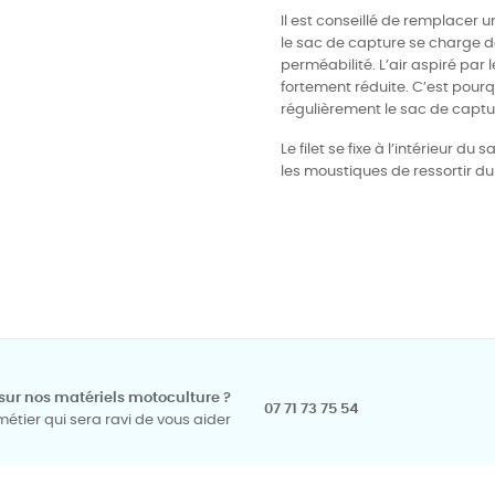
Il est conseillé de remplacer
le sac de capture se charge de
perméabilité. L’air aspiré par l
fortement réduite. C’est pour
régulièrement le sac de captur
Le filet se fixe à l’intérieur 
les moustiques de ressortir du
sur nos matériels motoculture ?
07 71 73 75 54
tier qui sera ravi de vous aider