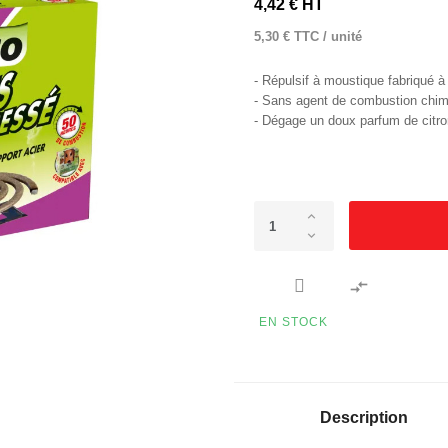
4,42 € HT
5,30 € TTC / unité
- Répulsif à moustique fabriqué à 
- Sans agent de combustion chim
- Dégage un doux parfum de citro

EN STOCK
Description