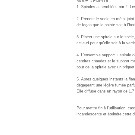
MODE D’EMPLOI :
1. Spirales assemblées par 2. Les
2. Prendre le socle en métal joint
de façon que la pointe soit à l’hor
3. Placer une spirale sur le socle,
celle-ci pour qu’elle soit à la verti
4. L’ensemble support + spirale do
cendres chaudes et le support méta
bout de la spirale avec un briquet
5. Après quelques instants la fl
dégageant une légère fumée parfu
Elle diffuse dans un rayon de 1,7
Pour mettre fin à l’utilisation, ca
incandescente et éteindre cette d