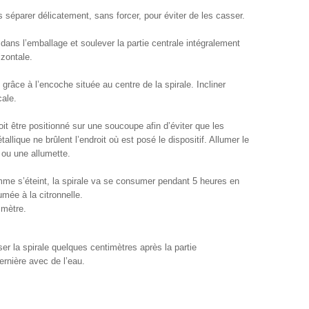
 séparer délicatement, sans forcer, pour éviter de les casser.
 dans l’emballage et soulever la partie centrale intégralement
izontale.
 grâce à l’encoche située au centre de la spirale. Incliner
cale.
it être positionné sur une soucoupe afin d’éviter que les
llique ne brûlent l’endroit où est posé le dispositif. Allumer le
 ou une allumette.
amme s’éteint, la spirale va se consumer pendant 5 heures en
mée à la citronnelle.
 mètre.
sser la spirale quelques centimètres après la partie
ernière avec de l’eau.