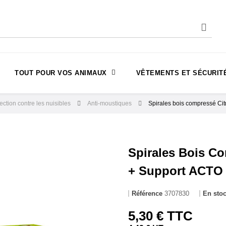
TOUT POUR VOS ANIMAUX
VÊTEMENTS ET SÉCURIT
ection contre les nuisibles
Anti-moustiques
Spirales bois compressé Cit
Spirales Bois Co
+ Support ACTO
Référence
3707830
En sto
5,30 € TTC