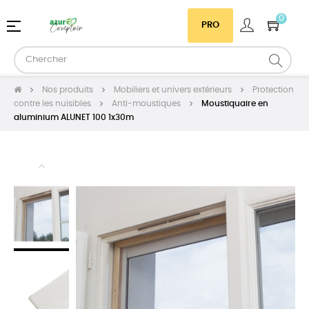
0
Basculer
☰
PRO
la
navigation
Nos produits
Mobiliers et univers extérieurs
Protection
contre les nuisibles
Anti-moustiques
Moustiquaire en
aluminium ALUNET 100 1x30m