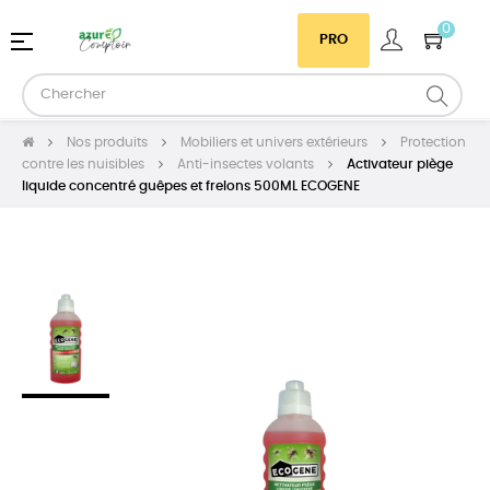
0
Basculer
☰
PRO
la
navigation
Nos produits
Mobiliers et univers extérieurs
Protection
contre les nuisibles
Anti-insectes volants
Activateur piège
liquide concentré guêpes et frelons 500ML ECOGENE