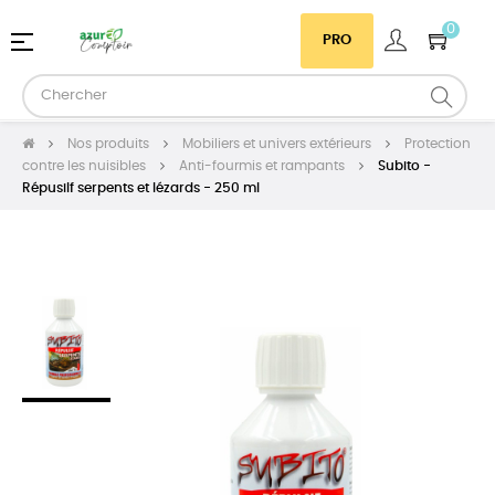
0
Basculer
☰
PRO
la
navigation
Nos produits
Mobiliers et univers extérieurs
Protection
contre les nuisibles
Anti-fourmis et rampants
Subito -
Répusilf serpents et lézards - 250 ml