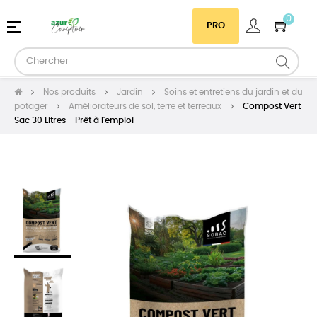
0
Basculer
☰
PRO
la
navigation
Nos produits
Jardin
Soins et entretiens du jardin et du
potager
Améliorateurs de sol, terre et terreaux
Compost Vert
Sac 30 Litres - Prêt à l'emploi