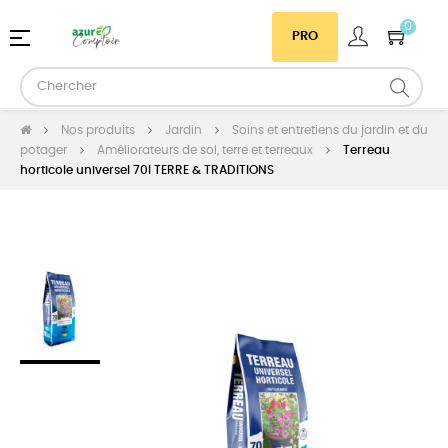
0
Basculer
☰
PRO
la
navigation
Nos produits
Jardin
Soins et entretiens du jardin et du
potager
Améliorateurs de sol, terre et terreaux
Terreau
horticole universel 70l TERRE & TRADITIONS