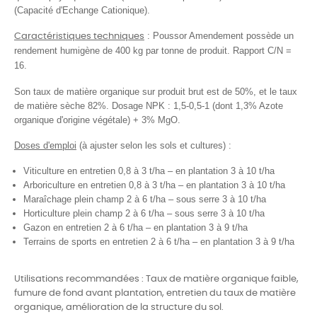
(Capacité d'Echange Cationique).
: Poussor Amendement possède un
Caractéristiques techniques
rendement humigène de 400 kg par tonne de produit. Rapport C/N =
16.
Son taux de matière organique sur produit brut est de 50%, et le taux
de matière sèche 82%. Dosage NPK : 1,5-0,5-1 (dont 1,3% Azote
organique d'origine végétale) + 3% MgO.
Doses d'emploi
(à ajuster selon les sols et cultures) :
Viticulture en entretien 0,8 à 3 t/ha – en plantation 3 à 10 t/ha
Arboriculture
en entretien 0,8 à 3 t/ha – en plantation 3 à 10 t/ha
Maraîchage
plein champ 2 à 6 t/ha – sous serre 3 à 10 t/ha
Horticulture plein champ 2 à 6 t/ha – sous serre
3 à 10 t/ha
Gazon en entretien 2 à 6 t/ha – en
plantation
3 à 9 t/ha
Terrains de sports en entretien 2 à 6 t/ha – en
plantation
3 à 9 t/ha
Utilisations recommandées :
Taux de matière organique faible,
fumure de fond avant plantation, entretien du taux
de matière
organique, amélioration de la structure du sol.