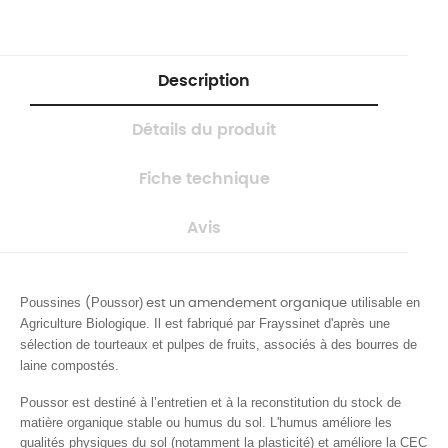
Description
Détails du produit
Fiche technique
Avis
Poussines
Poussor
)
utilisable en
(
est un amendement organique
Agriculture Biologique. Il est fabriqué par Frayssinet d'après une
sélection de tourteaux et pulpes de fruits, associés à des bourres de
laine compostés.
Poussor est destiné à
l’entretien et à la reconstitution du
stock de
matière organique stable ou humus du sol
. L'humus améliore les
qualités physiques du sol (notamment la plasticité) et améliore la CEC