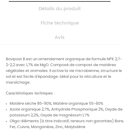
Détails du produit
Fiche technique
Avis
Bovipost B est un amendement organique de formule NPK 2,7-
2-2,2 avec 1,7% de MgO. Composé de compost de matières
végétales et animales. Il active la vie microbienne, structure le
sol et est facile d'épandage. Idéal pour la viticulture et le
maraîchage.
Caractéristiques techniques
:
Matière sèche 85-90%, Matière organique 55-60%
Azote organique 2,7%, Anhydride Phosphorique 2%, Oxyde de
potassium 2,2%, Oxyde de magnésium 1,7%
Oligo-éléments (à titre indicatif, teneurs non garanties) Bore,
Fer, Cuivre, Manganèse, Zinc, Molybdène