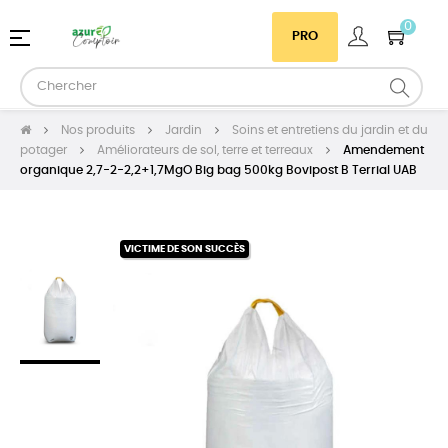
0
Basculer
☰
PRO
la
navigation
Nos produits
Jardin
Soins et entretiens du jardin et du
potager
Améliorateurs de sol, terre et terreaux
Amendement
organique 2,7-2-2,2+1,7MgO Big bag 500kg Bovipost B Terrial UAB
VICTIME DE SON SUCCÈS