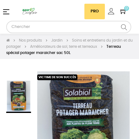
0
Basculer
☰
PRO
la
navigation
Nos produits
Jardin
Soins et entretiens du jardin et du
potager
Améliorateurs de sol, terre et terreaux
Terreau
spécial potager maraicher sac 50L
VICTIME DE SON SUCCÈS