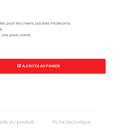
es pour les chiens adultes intolérants
le
et une peau saine
AJOUTER AU PANIER
ails du produit
Fiche technique