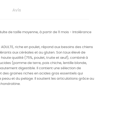
Avis
lte de taille moyenne, à partir de 11 mois - Intolérance
ADULTE, riche en poulet,
répond aux besoins des chiens
lérants aux céréales et au gluten. Son taux élevé de
 haute qualité (75%, poulet, truite et œuf), combiné à
ucides (pomme de terre, pois chiche, lentille blonde,
hautement digestible. Il contient une sélection de
et des graines riches en acides gras essentiels qui
 peau et du pelage. Il soutient les articulations grâce au
hondroïtine.