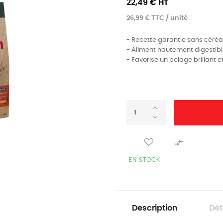
22,49 € HT
26,99 € TTC / unité
- Recette garantie sans céréal
- Aliment hautement digestib
- Favorise un pelage brillant 

EN STOCK
Description
Dét