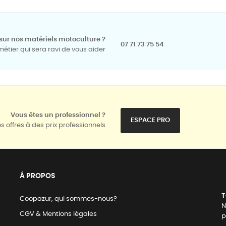
sur nos matériels motoculture ?
07 71 73 75 54
tier qui sera ravi de vous aider
Vous êtes un professionnel ?
ESPACE PRO
s offres à des prix professionnels
Á PROPOS
T
Coopazur, qui sommes-nous?
N
CGV & Mentions légales
p