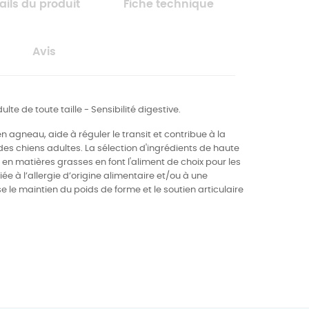
ails du produit
Fiche technique
Avis
te de toute taille - Sensibilité digestive.
n agneau, aide à réguler le transit et contribue à la
des chiens adultes. La sélection d'ingrédients de haute
le en matières grasses en font l'aliment de choix pour les
iée à l’allergie d’origine alimentaire et/ou à une
se le maintien du poids de forme et le soutien articulaire