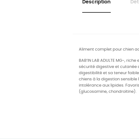
Description
Dét
Aliment complet pour chien adul
BAB’IN LAB ADULTE MG-, riche e
sécurité digestive et cutanée 
digestibilité et sa teneur faib
chiens à la digestion sensible l
intolérance aux lipides. Favori
(glucosamine, chondroïtine).