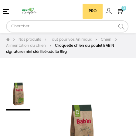
0
Basculer
☰
PRO
la
navigation
Nos produits
Tout pour vos Animaux
Chien
Alimentation du chien
Croquette chien au poulet BABIN
signature mini stérilisé adulte 6kg