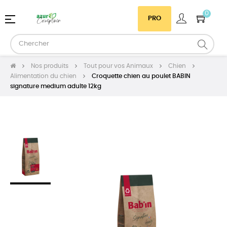
0
Basculer
☰
PRO
la
navigation
Nos produits
Tout pour vos Animaux
Chien
Alimentation du chien
Croquette chien au poulet BABIN
signature medium adulte 12kg