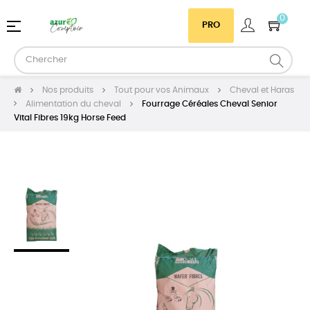
0
Basculer
☰
PRO
la
navigation
Nos produits
Tout pour vos Animaux
Cheval et Haras
Alimentation du cheval
Fourrage Céréales Cheval Senior
Vital Fibres 19kg Horse Feed