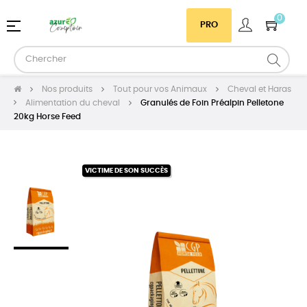
0
Basculer
☰
PRO
la
navigation
Nos produits
Tout pour vos Animaux
Cheval et Haras
Alimentation du cheval
Granulés de Foin Préalpin Pelletone
20kg Horse Feed
VICTIME DE SON SUCCÈS