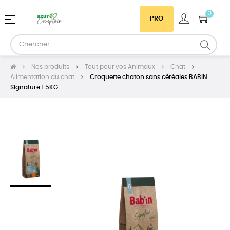
0
Basculer
☰
PRO
la
navigation
Nos produits
Tout pour vos Animaux
Chat
Alimentation du chat
Croquette chaton sans céréales BABIN
Signature 1.5KG