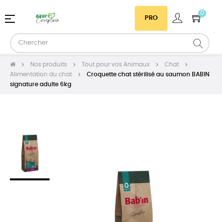
0
Basculer
☰
PRO
la
navigation
Nos produits
Tout pour vos Animaux
Chat
Alimentation du chat
Croquette chat stérilisé au saumon BABIN
signature adulte 6kg