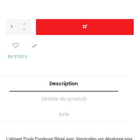

EN STOCK
Description
Détails du produit
Avis
L'aliment Poule Pondeuse Régal avec Vermicelles est développé pour