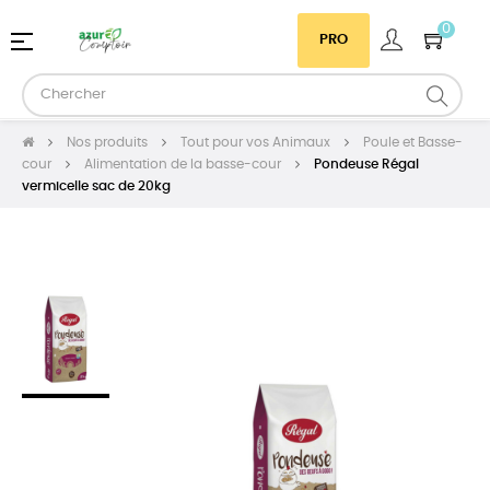
0
Basculer
☰
PRO
la
navigation
Nos produits
Tout pour vos Animaux
Poule et Basse-
cour
Alimentation de la basse-cour
Pondeuse Régal
vermicelle sac de 20kg