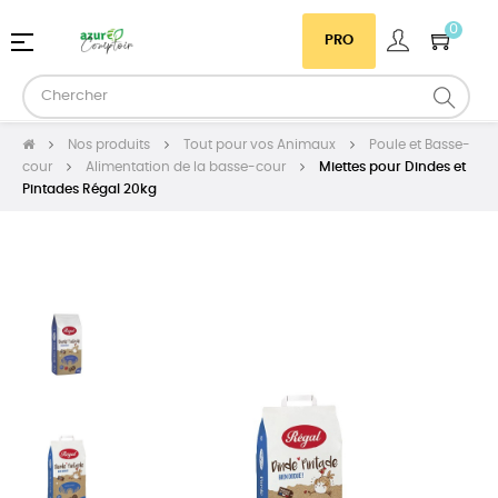
0
Basculer
☰
PRO
la
navigation
Nos produits
Tout pour vos Animaux
Poule et Basse-
cour
Alimentation de la basse-cour
Miettes pour Dindes et
Pintades Régal 20kg