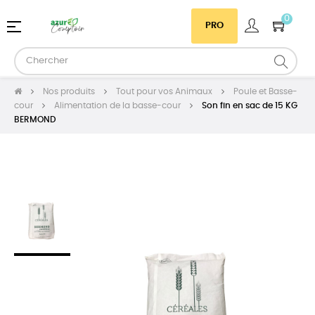
0
Basculer
☰
PRO
la
navigation
Nos produits
Tout pour vos Animaux
Poule et Basse-
cour
Alimentation de la basse-cour
Son fin en sac de 15 KG
BERMOND