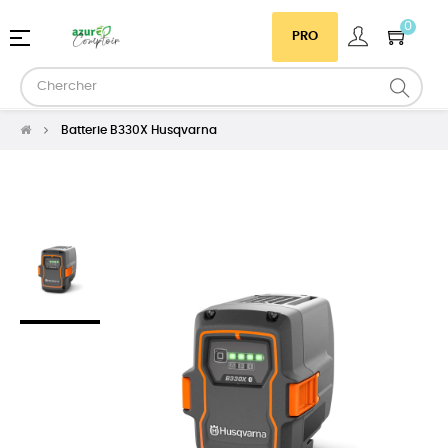
0
Basculer
☰
PRO
la
navigation
Batterie B330X Husqvarna