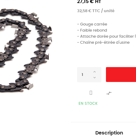
27,15 € HT
32,58 € TTC / unité
- Gouge carrée
- Faible rebond
- Attache dorée pour faciliter 
- Chaîne pré-étirée d'usine

EN STOCK
Description