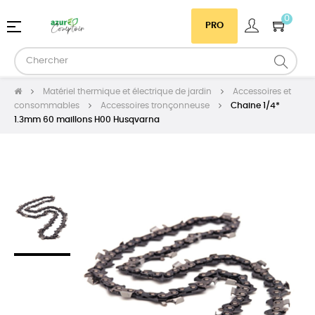
0
Basculer
☰
PRO
la
navigation
Matériel thermique et électrique de jardin
Accessoires et
consommables
Accessoires tronçonneuse
Chaine 1/4*
1.3mm 60 maillons H00 Husqvarna