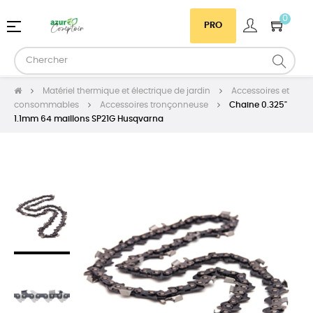
0
Basculer
☰
PRO
la
navigation
Matériel thermique et électrique de jardin
Accessoires et
consommables
Accessoires tronçonneuse
Chaine 0.325"
1.1mm 64 maillons SP21G Husqvarna