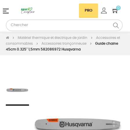
0
Basculer
☰
PRO
la
navigation
Matériel thermique et électrique de jardin
Accessoires et
consommables
Accessoires tronçonneuse
Guide chaine
45cm 0.325" 1,5mm 582086972 Husqvarna