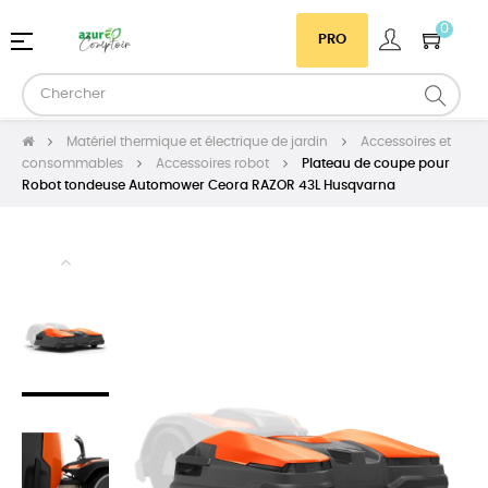
0
Basculer
☰
PRO
la
navigation
Matériel thermique et électrique de jardin
Accessoires et
consommables
Accessoires robot
Plateau de coupe pour
Robot tondeuse Automower Ceora RAZOR 43L Husqvarna