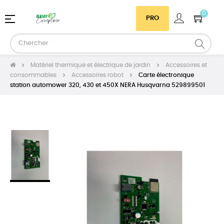
0
Basculer
☰
PRO
la
navigation
Matériel thermique et électrique de jardin
Accessoires et
consommables
Accessoires robot
Carte électronique
station automower 320, 430 et 450X NERA Husqvarna 529899501