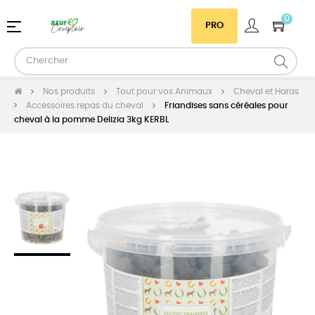
0
Basculer
☰
PRO
la
navigation
Nos produits
Tout pour vos Animaux
Cheval et Haras
Accessoires repas du cheval
Friandises sans céréales pour
cheval à la pomme Delizia 3kg KERBL