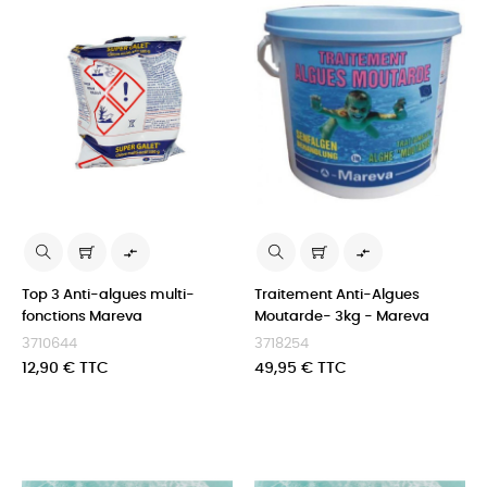


Top 3 Anti-algues multi-
Traitement Anti-Algues
fonctions Mareva
Moutarde- 3kg - Mareva
3710644
3718254
Prix
Prix
12,90 € TTC
49,95 € TTC