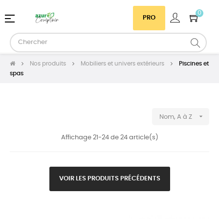
0
Basculer
☰
PRO
la
navigation
Nos produits
Mobiliers et univers extérieurs
Piscines et
spas

Nom, A à Z
Affichage 21-24 de 24 article(s)
VOIR LES PRODUITS PRÉCÉDENTS