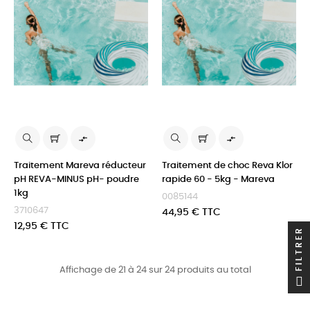


Traitement Mareva réducteur
Traitement de choc Reva Klor
pH REVA-MINUS pH- poudre
rapide 60 - 5kg - Mareva
1kg
0085144
3710647
Prix
44,95 € TTC
Prix
12,95 € TTC
FILTRER
Affichage de 21 à 24 sur 24 produits au total